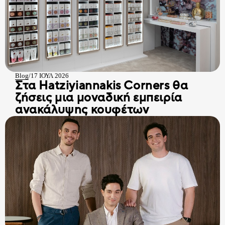
CHOCO BITS
ΣΟΚΟΛΑΤΕΝΙΑ ΔΙΑΚΟΣΜΗΤΙΚΑ
Όλα τα Choco Bits
HATZIYIANNAKIS
ΚΑΣ ΚΑΣ
PROFESSIONAL
Blog
/
17 ΙΟΥΛ 2026
Όλα τα Διακοσμητικά
Στα Hatziyiannakis Corners θα
ζήσεις μια μοναδική εμπειρία
ανακάλυψης κουφέτων