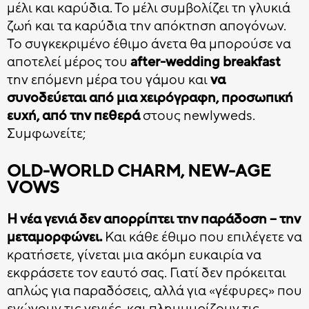
μέλι και καρύδια. Το μέλι συμβολίζει τη γλυκιά
ζωή και τα καρύδια την απόκτηση απογόνων.
Το συγκεκριμένο έθιμο άνετα θα μπορούσε να
αποτελεί μέρος του
after-wedding breakfast
την επόμενη μέρα του γάμου και
να
συνοδεύεται από μια χειρόγραφη, προσωπική
ευχή, από την πεθερά
στους newlyweds.
Συμφωνείτε;
OLD-WORLD CHARM, NEW-AGE
VOWS
Η νέα γενιά δεν απορρίπτει την παράδοση – την
μεταμορφώνει.
Και κάθε έθιμο που επιλέγετε να
κρατήσετε, γίνεται μια ακόμη ευκαιρία να
εκφράσετε τον εαυτό σας. Γιατί δεν πρόκειται
απλώς για παραδόσεις, αλλά για «γέφυρες» που