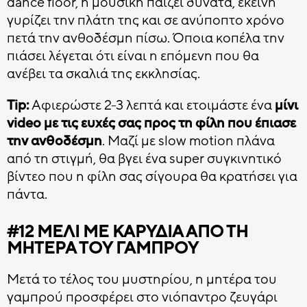
dance floor, η μουσική παίζει δυνατά, εκείνη
γυρίζει την πλάτη της και σε ανύποπτο χρόνο
πετά την ανθοδέσμη πίσω. Όποια κοπέλα την
πιάσει λέγεται ότι είναι η επόμενη που θα
ανέβει τα σκαλιά της εκκλησίας.
Tip:
Αφιερώστε 2-3 λεπτά και ετοιμάστε ένα
μίνι
video με τις ευχές σας προς τη φίλη που έπιασε
την ανθοδέσμη
. Μαζί με slow motion πλάνα
από τη στιγμή, θα βγει ένα super συγκινητικό
βίντεο που η φίλη σας σίγουρα θα κρατήσει για
πάντα.
#12 ΜΈΛΙ ΜΕ ΚΑΡΎΔΙΑ ΑΠΌ ΤΗ
ΜΗΤΈΡΑ ΤΟΥ ΓΑΜΠΡΟΎ
Μετά το τέλος του μυστηρίου, η μητέρα του
γαμπρού προσφέρει στο νιόπαντρο ζευγάρι