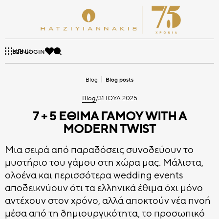
Skip
to
content
HATZIYIANNAKIS
ΔΙΑΚΟΣΜΗΤΙΚΑ
CHOCO BITS
ΠΡΟΪΟΝΤΑ
ΚΟΥΦΕΤΑ
ΕΤΑΙΡΕΙΑ
BLOG
PROFESSIONAL
MENU
Αναζήτηση
B2B LOGIN
ΜΕ ΜΊΑ ΜΑΤΙΆ
BLOG POSTS
ΑΞΊΕΣ
ΚΟΥΦΕΤΑ
Blog
Blog posts
SUPREME ΣΕΙΡΑ
ΚΟΥΦΕΤΑΚΙΑ ΣΟΚΟΛΑΤΑΣ
CHOCO BITS ΑΜΥΓΔΑΛΟΥ
ΙΣΤΟΡΊΑ
MINI CRISPY
ΠΟΙΌΤΗΤΑ
Blog
/
31 ΙΟΥΛ 2025
ΒΡΑΒΕΊΑ
ΕΤΑΙΡΙΚΉ ΔΙΑΚΥΒΈΡΝΗΣΗ
7 + 5 ΈΘΙΜΑ ΓΆΜΟΥ WITH A
ΒΟΤΣΑΛΑ
TWIST ΣΕΙΡΑ
TOPPERS
CHOCO BITS ΦΡΟΥΤΩΝ
ΝΈΑ
ΚΟΥΦΕΤΑΚΙΑ ΣΟΚΟΛΑΤΑΣ
MODERN TWIST
Μια σειρά από παραδόσεις συνοδεύουν το
ΔΙΑΚΟΣΜΗΤΙΚΑ
ΚΛΑΣΙΚΗ ΣΕΙΡΑ
ΣΤΡΟΓΓΥΛΑ ΖΑΧΑΡΗΣ
CHOCO BITS ΔΙΠΛΗ ΣΟΚΟΛΑΤΑ
μυστήριο του γάμου στη χώρα μας. Μάλιστα,
ΝΙΦΑΔΕΣ ΔΗΜΗΤΡΙΑΚΩΝ
ολοένα και περισσότερα wedding events
DRAGEES ΣΟΚΟΛΑΤΑΣ
αποδεικνύουν ότι τα ελληνικά έθιμα όχι μόνο
ΚΟΥΦΕΤΟΠΟΙΗΜΕΝΑ ΣΧΗΜΑΤΑ
CHOCO BITS ΚΕΙΚ
Όλα τα Κουφέτα
αντέχουν στον χρόνο, αλλά αποκτούν νέα πνοή
Όλα τα Hatziyiannakis Professional
μέσα από τη δημιουργικότητα, το προσωπικό