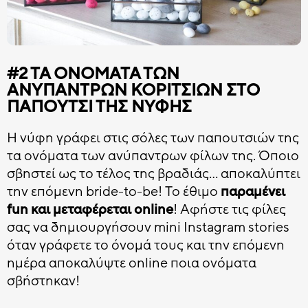
#2 ΤΑ ΟΝΌΜΑΤΑ ΤΩΝ
ΑΝΎΠΑΝΤΡΩΝ ΚΟΡΙΤΣΙΏΝ ΣΤΟ
ΠΑΠΟΎΤΣΙ ΤΗΣ ΝΎΦΗΣ
Η νύφη γράφει στις σόλες των παπουτσιών της
τα ονόματα των ανύπαντρων φίλων της. Όποιο
σβηστεί ως το τέλος της βραδιάς… αποκαλύπτει
την επόμενη bride-to-be! Το έθιμο
παραμένει
fun και μεταφέρεται online
! Αφήστε τις φίλες
σας να δημιουργήσουν mini Instagram stories
όταν γράφετε το όνομά τους και την επόμενη
ημέρα αποκαλύψτε online ποια ονόματα
σβήστηκαν!