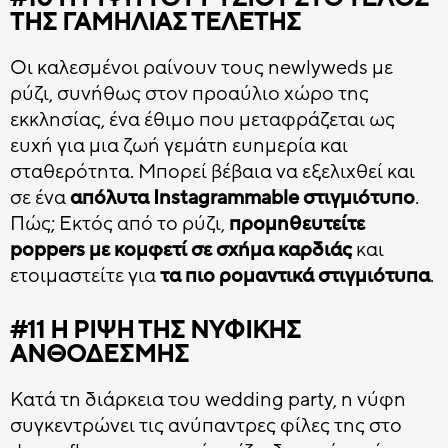
ΤΗΣ ΓΑΜΉΛΙΑΣ ΤΕΛΕΤΉΣ
Οι καλεσμένοι ραίνουν τους newlyweds με
ρύζι, συνήθως στον προαύλιο χώρο της
εκκλησίας, ένα έθιμο που μεταφράζεται ως
ευχή για μια ζωή γεμάτη ευημερία και
σταθερότητα. Μπορεί βέβαια να εξελιχθεί και
σε ένα
απόλυτα Instagrammable στιγμιότυπο
.
Πώς; Εκτός από το ρύζι,
προμηθευτείτε
poppers με κομφετί σε σχήμα καρδιάς
και
ετοιμαστείτε για
τα πιο ρομαντικά στιγμιότυπα
.
#11 Η ΡΊΨΗ ΤΗΣ ΝΥΦΙΚΉΣ
ΑΝΘΟΔΈΣΜΗΣ
Κατά τη διάρκεια του wedding party, η νύφη
συγκεντρώνει τις ανύπαντρες φίλες της στο