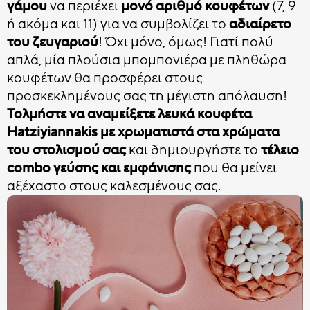
γάμου
να περιέχει
μονό αριθμό κουφέτων
(7, 9
ή ακόμα και 11) για να συμβολίζει το
αδιαίρετο
του ζευγαριού
! Όχι μόνο, όμως! Γιατί πολύ
απλά, μία πλούσια μπομπονιέρα με πληθώρα
κουφέτων θα προσφέρει στους
προσκεκλημένους σας τη μέγιστη απόλαυση!
Τολμήστε να αναμείξετε λευκά κουφέτα
Hatziyiannakis με χρωματιστά στα χρώματα
του στολισμού σας
και δημιουργήστε το
τέλειο
combo γεύσης και εμφάνισης
που θα μείνει
αξέχαστο στους καλεσμένους σας.