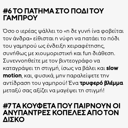
#6 ΤΟ ΠΆΤΗΜΑ ΣΤΟ ΠΌΔΙ ΤΟΥ
ΓΑΜΠΡΟΎ
Όσο ο ιερέας ψάλλει το «η δε γυνή ίνα φοβείται
τον άνδρα» είθισται η νύφη να πατάει το πόδι
του γαμπρού ως ένδειξη χειραφέτησης,
συνήθως με χιουμοριστική και fun διάθεση.
Συνεννοηθείτε με τον βιντεογράφο να
καταγράψει τη στιγμή, ίσως να βάλει και
slow
motion
, και, φυσικά, μην παραλείψετε την
αντίδραση του γαμπρού! Ένα
τρυφερό βλέμμα
μεταξύ σας αξίζει να μαγέψει τη στιγμή!
#7 ΤΑ ΚΟΥΦΈΤΑ ΠΟΥ ΠΑΊΡΝΟΥΝ ΟΙ
ΑΝΎΠΑΝΤΡΕΣ ΚΟΠΈΛΕΣ ΑΠΌ ΤΟΝ
ΔΊΣΚΟ