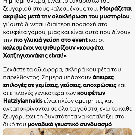
Η μπομπονιέρα, είναι το ευχαριστώ του
ζευγαριού στους καλεσμένους του.
Μοιράζεται
ακριβώς μετά την ολοκλήρωση του μυστηρίου
,
γι’ αυτό δίνεται ιδιαίτερη προσοχή στα
κουφέτα γάμου, μιας και είναι αυτά που δίνουν
την
πιο γλυκιά γεύση στο event
και οι
καλεσμένοι να ψιθυρίζουν «κουφέτα
Χατζηγιαννάκης είναι!»
Ξεχάστε τα αδιάφορα, σκληρά κουφέτα του
παρελθόντος. Σήμερα υπάρχουν
άπειρες
επιλογές σε γεμίσεις, γεύσεις, αποχρώσεις
και
οι επιλογές γενικότερα των
κουφέτων
Hatziyiannakis
είναι πλέον αμέτρητες και
ανταποκρίνονται σε όλα τα γούστα, ενώ το κάθε
ζευγάρι έχει τη δυνατότητα να καταλήξει στο
δικό του
μοναδικό γευστικό συνδυασμό
.