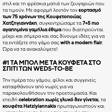
CHOCO BITS
ΣΟΚΟΛΑΤΕΝΙΑ ΔΙΑΚΟΣΜΗΤΙΚΑ
στιλ και τη φρέσκια ματιά των ζευγαριών που
Όλα τα Choco Bits
τα τιμούν. Με αφορμή λοιπόν τον
εορτασμό
των 75 χρόνων της Κουφετοποιίας
HATZIYIANNAKIS
ΚΑΣ ΚΑΣ
PROFESSIONAL
Χατζηγιαννάκη
, συγκεντρώσαμε τα
7+5 πιο
αγαπημένα γαμήλια έθιμα
που διατηρούνται
μέχρι και σήμερα και σας δίνουμε ιδέες για να
Όλα τα Διακοσμητικά
τα εντάξετε στο γάμο σας
with a modern flair
.
Ώρα να τα ανακαλύψετε!
#1
ΤΑ ΜΠΟΛ ΜΕ ΤΑ ΚΟΥΦΈΤΑ ΣΤΟ
ΣΠΊΤΙ ΤΩΝ WEDS-TO-BE
Την ημέρα του γάμου, φίλοι και συγγενείς
καταφθάνουν από νωρίς για να
παρακολουθήσουν την προετοιμασία. Και
επειδή
celebration χωρίς γλυκό δεν γίνεται
, τα
κουφέτα Hatziyiannakis
πρωταγωνιστούν και