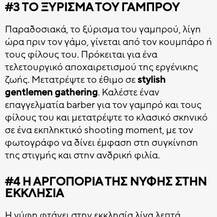
#3 ΤΟ ΞΎΡΙΣΜΑ ΤΟΥ ΓΑΜΠΡΟΎ
Παραδοσιακά, το ξύρισμα του γαμπρού, λίγη
ώρα πριν τον γάμο, γίνεται από τον κουμπάρο ή
τους φίλους του. Πρόκειται για ένα
τελετουργικό αποχαιρετισμού της εργένικης
ζωής. Μετατρέψτε το έθιμο σε
stylish
gentlemen gathering
. Καλέστε έναν
επαγγελματία barber για τον γαμπρό και τους
φίλους του και μετατρέψτε το κλασικό σκηνικό
σε ένα εκπληκτικό shooting moment, με τον
φωτογράφο να δίνει έμφαση στη συγκίνηση
της στιγμής και στην ανδρική φιλία.
#4 Η ΑΡΓΟΠΟΡΊΑ ΤΗΣ ΝΎΦΗΣ ΣΤΗΝ
ΕΚΚΛΗΣΊΑ
Η νύφη φτάνει στην εκκλησία λίγα λεπτά