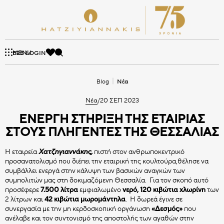
Skip
to
content
HATZIYIANNAKIS
ΔΙΑΚΟΣΜΗΤΙΚΑ
CHOCO BITS
ΠΡΟΪΟΝΤΑ
ΚΟΥΦΕΤΑ
ΕΤΑΙΡΕΙΑ
BLOG
PROFESSIONAL
MENU
Αναζήτηση
B2B LOGIN
ΜΕ ΜΊΑ ΜΑΤΙΆ
BLOG POSTS
ΑΞΊΕΣ
ΚΟΥΦΕΤΑ
Blog
Νέα
SUPREME ΣΕΙΡΑ
ΚΟΥΦΕΤΑΚΙΑ ΣΟΚΟΛΑΤΑΣ
CHOCO BITS ΑΜΥΓΔΑΛΟΥ
ΙΣΤΟΡΊΑ
MINI CRISPY
ΠΟΙΌΤΗΤΑ
Νέα
/
20 ΣΕΠ 2023
ΒΡΑΒΕΊΑ
ΕΤΑΙΡΙΚΉ ΔΙΑΚΥΒΈΡΝΗΣΗ
ΕΝΕΡΓΉ ΣΤΉΡΙΞΗ ΤΗΣ ΕΤΑΙΡΊΑΣ
ΒΟΤΣΑΛΑ
TWIST ΣΕΙΡΑ
TOPPERS
CHOCO BITS ΦΡΟΥΤΩΝ
ΝΈΑ
ΚΟΥΦΕΤΑΚΙΑ ΣΟΚΟΛΑΤΑΣ
ΣΤΟΥΣ ΠΛΗΓΈΝΤΕΣ ΤΗΣ ΘΕΣΣΑΛΊΑΣ
Η εταιρεία
Χατζηγιαννάκης,
πιστή στον ανθρωποκεντρικό
ΔΙΑΚΟΣΜΗΤΙΚΑ
ΚΛΑΣΙΚΗ ΣΕΙΡΑ
ΣΤΡΟΓΓΥΛΑ ΖΑΧΑΡΗΣ
CHOCO BITS ΔΙΠΛΗ ΣΟΚΟΛΑΤΑ
προσανατολισμό που διέπει την εταιρική της κουλτούρα,θέλησε να
ΝΙΦΑΔΕΣ ΔΗΜΗΤΡΙΑΚΩΝ
συμβάλλει ενεργά στην κάλυψη των βασικών αναγκών των
συμπολιτών μας στη δοκιμαζόμενη Θεσσαλία. Για τον σκοπό αυτό
προσέφερε
7.500 λίτρα
εμφιαλωμένο
νερό,
120 κιβώτια
χλωρίνη
των
DRAGEES ΣΟΚΟΛΑΤΑΣ
ΚΟΥΦΕΤΟΠΟΙΗΜΕΝΑ ΣΧΗΜΑΤΑ
CHOCO BITS ΚΕΙΚ
Όλα τα Κουφέτα
2 λίτρων και
42 κιβώτια
μωρομάντηλα
. Η δωρεά έγινε σε
Όλα τα Hatziyiannakis Professional
συνεργασία με την μη κερδοσκοπική οργάνωση
«Δεσμός»
που
ανέλαβε και τον συντονισμό της αποστολής των αγαθών στην