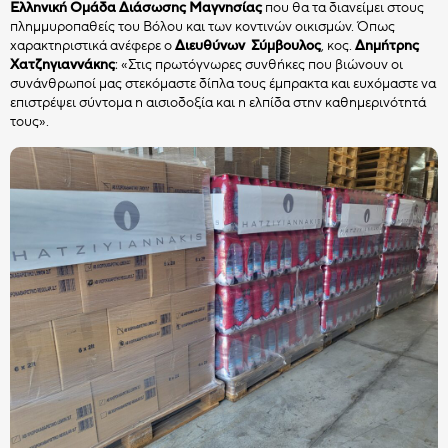
CHOCO BITS
Ελληνική Ομάδα Διάσωσης Μαγνησίας
που θα τα διανείμει στους
ΣΟΚΟΛΑΤΕΝΙΑ ΔΙΑΚΟΣΜΗΤΙΚΑ
Όλα τα Choco Bits
πλημμυροπαθείς του Βόλου και των κοντινών οικισμών. Όπως
χαρακτηριστικά ανέφερε ο
Διευθύνων Σύμβουλος
, κος.
Δημήτρης
Χατζηγιαννάκης
: «Στις πρωτόγνωρες συνθήκες που βιώνουν οι
HATZIYIANNAKIS
συνάνθρωποί μας στεκόμαστε δίπλα τους έμπρακτα και ευχόμαστε να
ΚΑΣ ΚΑΣ
PROFESSIONAL
επιστρέψει σύντομα η αισιοδοξία και η ελπίδα στην καθημερινότητά
τους».
Όλα τα Διακοσμητικά