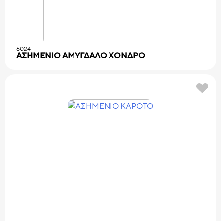
6024
ΑΣΗΜΕΝΙΟ AMYΓΔAΛO XONΔPO