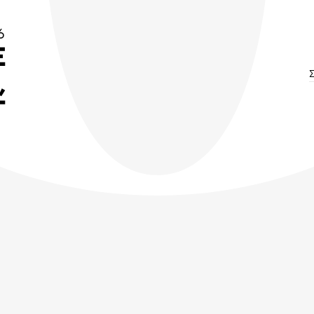
6
E
,
Τ