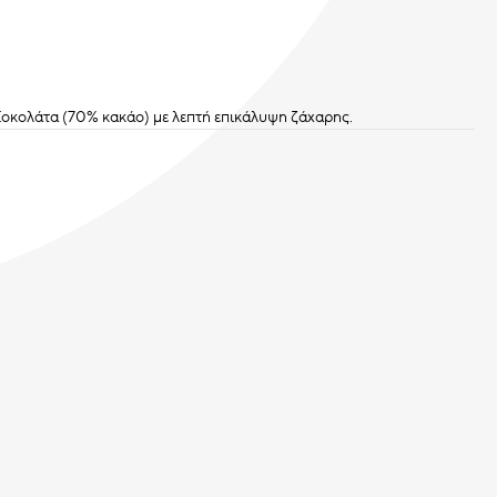
Σοκολάτα (70% κακάο) με λεπτή επικάλυψη ζάχαρης.