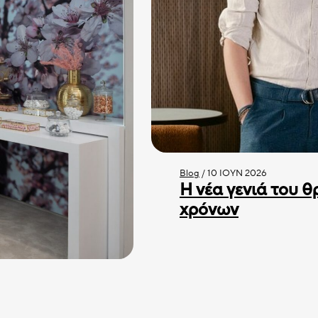
Blog
/
10 ΙΟΎΝ 2026
Η νέα γενιά του θ
χρόνων