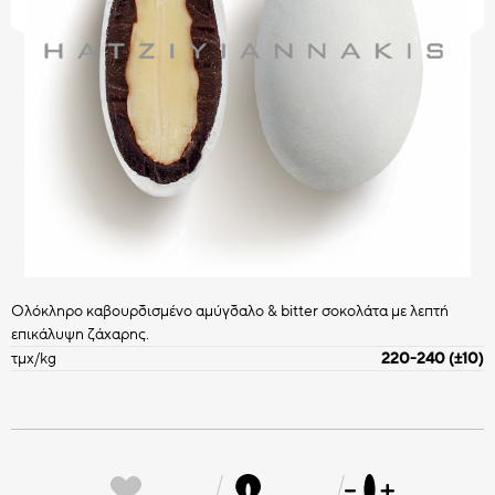
CHOCO BITS
ΣΟΚΟΛΑΤΕΝΙΑ ΔΙΑΚΟΣΜΗΤΙΚΑ
Όλα τα Choco Bits
HATZIYIANNAKIS
ΚΑΣ ΚΑΣ
PROFESSIONAL
Όλα τα Διακοσμητικά
Ολόκληρο καβουρδισμένο αμύγδαλο & bitter σοκολάτα με λεπτή
επικάλυψη ζάχαρης.
τμχ/kg
220-240 (±10)