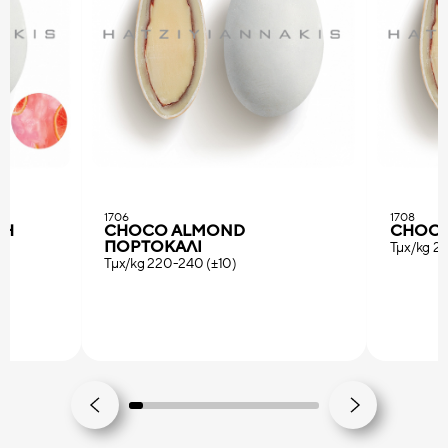
1706
1708
ΣΗ
CHOCO ALMOND
CHOCO
ΠOPTOKAΛI
Τμχ/kg 2
Τμχ/kg 220-240 (±10)