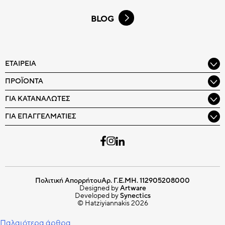
BLOG
ΕΤΑΙΡΕΊΑ
ΠΡΟΪΌΝΤΑ
ΓΙΑ ΚΑΤΑΝΑΛΩΤΈΣ
ΓΙΑ ΕΠΑΓΓΕΛΜΑΤΊΕΣ
Πολιτική Απορρήτου
Αρ. Γ.Ε.ΜΗ. 112905208000
Designed by
Artware
Developed by
Synectics
© Hatziyiannakis 2026
Πλοήγηση
Παλαιότερα άρθρα