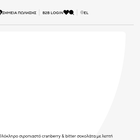
Αναζήτηση
ΣΗΜΕΙΑ ΠΩΛΗΣΗΣ
B2B LOGIN
EL
λόκληρο σιροπιαστό cranberry & bitter σοκολάτα με λεπτή