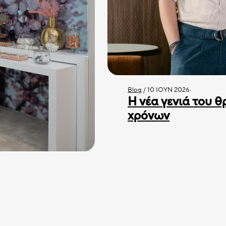
Blog
/
10 ΙΟΎΝ 2026
Η νέα γενιά του θ
χρόνων