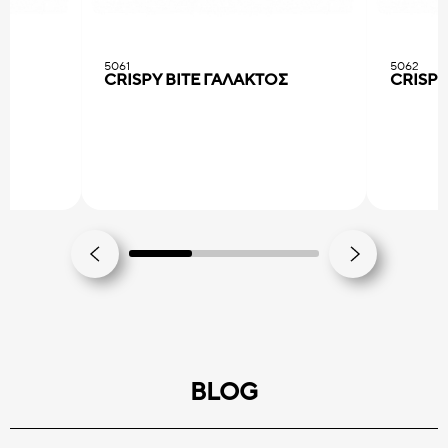
5061
5062
CRISPY BITE ΓΑΛΑΚΤΟΣ
CRISPY
BLOG