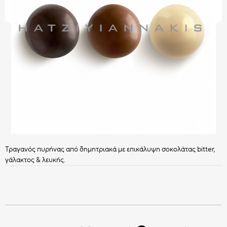
CHOCO BITS
ΣΟΚΟΛΑΤΕΝΙΑ ΔΙΑΚΟΣΜΗΤΙΚΑ
Όλα τα Choco Bits
HATZIYIANNAKIS
ΚΑΣ ΚΑΣ
PROFESSIONAL
Όλα τα Διακοσμητικά
Τραγανός πυρήνας από δημητριακά με επικάλυψη σοκολάτας bitter,
γάλακτος & λευκής.