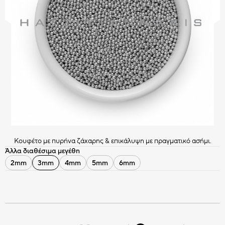
CHOCO BITS
ΣΟΚΟΛΑΤΕΝΙΑ ΔΙΑΚΟΣΜΗΤΙΚΑ
Όλα τα Choco Bits
HATZIYIANNAKIS
ΚΑΣ ΚΑΣ
PROFESSIONAL
Όλα τα Διακοσμητικά
Κουφέτο με πυρήνα ζάχαρης & επικάλυψη με πραγματικό ασήμι.
Άλλα διαθέσιμα μεγέθη
2mm
3mm
4mm
5mm
6mm