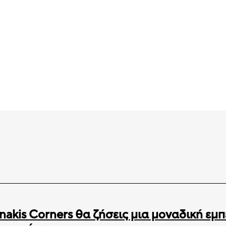
Κουτί 4kg
, κωδ. 54
nakis Corners θα ζήσεις μια μοναδική εμπ