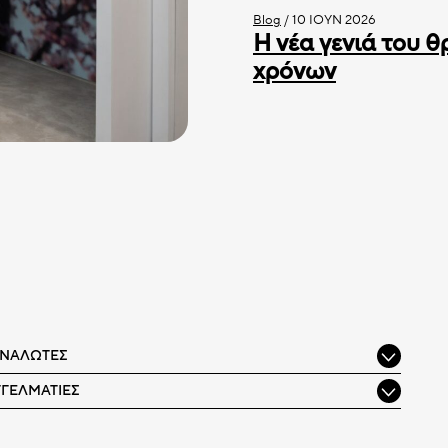
Blog
/
10 ΙΟΎΝ 2026
Η νέα γενιά του θ
χρόνων
ΑΝΑΛΩΤΈΣ
ΓΓΕΛΜΑΤΊΕΣ