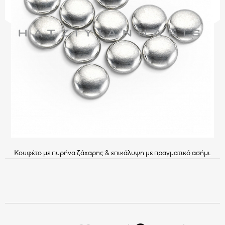
CHOCO BITS
ΣΟΚΟΛΑΤΕΝΙΑ ΔΙΑΚΟΣΜΗΤΙΚΑ
Όλα τα Choco Bits
HATZIYIANNAKIS
ΚΑΣ ΚΑΣ
PROFESSIONAL
Όλα τα Διακοσμητικά
Κουφέτο με πυρήνα ζάχαρης & επικάλυψη με πραγματικό ασήμι.