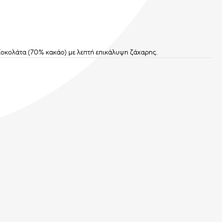
Σοκολάτα (70% κακάο) με λεπτή επικάλυψη ζάχαρης.