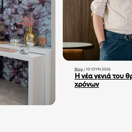
Blog
/
10 ΙΟΎΝ 2026
Η νέα γενιά του θ
χρόνων