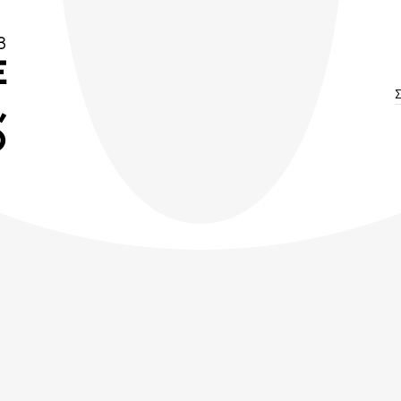
3
E
,
Ο