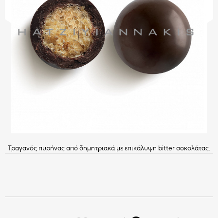
CHOCO BITS
ΣΟΚΟΛΑΤΕΝΙΑ ΔΙΑΚΟΣΜΗΤΙΚΑ
Όλα τα Choco Bits
HATZIYIANNAKIS
ΚΑΣ ΚΑΣ
PROFESSIONAL
Όλα τα Διακοσμητικά
Τραγανός πυρήνας από δημητριακά με επικάλυψη bitter σοκολάτας.