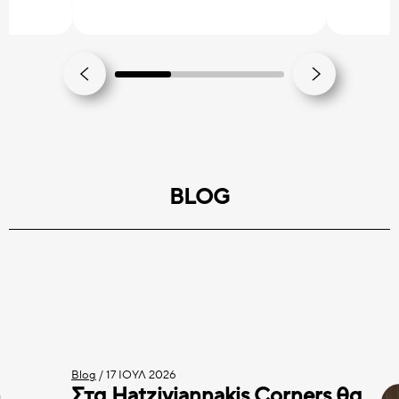
BLOG
Blog
/
17 ΙΟΎΛ 2026
Στα Hatziyiannakis Corners θα