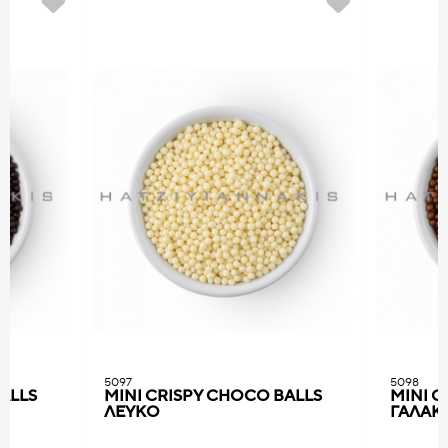
5097
5098
ALLS
MINI CRISPY CHOCO BALLS
MINI C
ΛΕΥΚΟ
ΓΑΛΑΚ