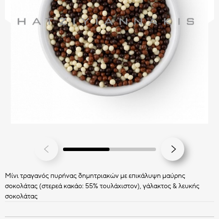
CHOCO BITS
ΣΟΚΟΛΑΤΕΝΙΑ ΔΙΑΚΟΣΜΗΤΙΚΑ
Όλα τα Choco Bits
HATZIYIANNAKIS
ΚΑΣ ΚΑΣ
PROFESSIONAL
Όλα τα Διακοσμητικά
Mίνι τραγανός πυρήνας δημητριακών με επικάλυψη μαύρης
σοκολάτας (στερεά κακάο: 55% τουλάχιστον), γάλακτος & λευκής
σοκολάτας