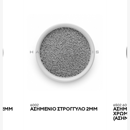
6002
6502.601
Α 2ΜΜ
ΑΣΗΜΕΝΙΟ ΣTPOΓΓYΛO 2MM
ΑΣΗΜΕ
Ζ
XΡΩΜΑΤ
(ΑΣΗΜ